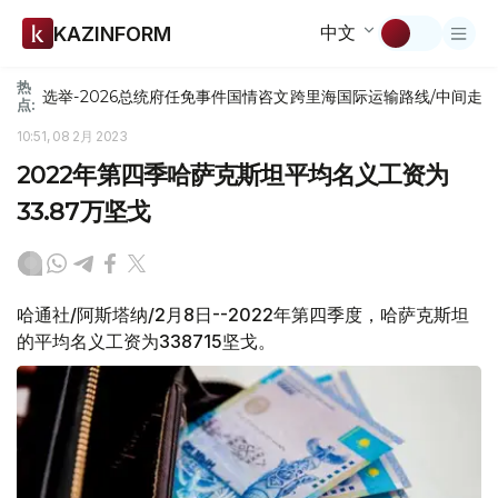
中文
KAZINFORM
热
选举-2026
总统府
任免
事件
国情咨文
跨里海国际运输路线/中间走
点:
10:51, 08 2月 2023
2022年第四季哈萨克斯坦平均名义工资为
33.87万坚戈
哈通社/阿斯塔纳/2月8日--2022年第四季度，哈萨克斯坦
的平均名义工资为338715坚戈。