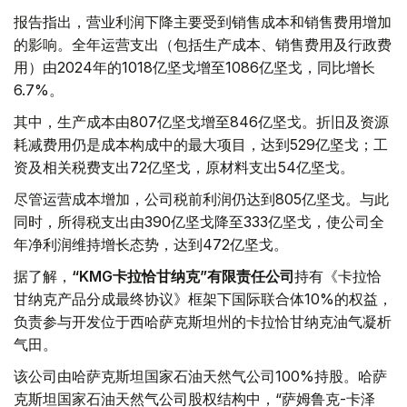
报告指出，营业利润下降主要受到销售成本和销售费用增加
的影响。全年运营支出（包括生产成本、销售费用及行政费
用）由2024年的1018亿坚戈增至1086亿坚戈，同比增长
6.7%。
其中，生产成本由807亿坚戈增至846亿坚戈。折旧及资源
耗减费用仍是成本构成中的最大项目，达到529亿坚戈；工
资及相关税费支出72亿坚戈，原材料支出54亿坚戈。
尽管运营成本增加，公司税前利润仍达到805亿坚戈。与此
同时，所得税支出由390亿坚戈降至333亿坚戈，使公司全
年净利润维持增长态势，达到472亿坚戈。
据了解，
“KMG卡拉恰甘纳克”有限责任公司
持有《卡拉恰
甘纳克产品分成最终协议》框架下国际联合体10%的权益，
负责参与开发位于西哈萨克斯坦州的卡拉恰甘纳克油气凝析
气田。
该公司由哈萨克斯坦国家石油天然气公司100%持股。哈萨
克斯坦国家石油天然气公司股权结构中，“萨姆鲁克-卡泽