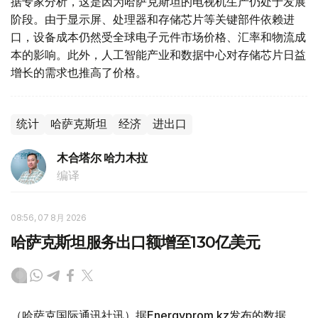
据专家分析，这是因为哈萨克斯坦的电视机生产仍处于发展
阶段。由于显示屏、处理器和存储芯片等关键部件依赖进
口，设备成本仍然受全球电子元件市场价格、汇率和物流成
本的影响。此外，人工智能产业和数据中心对存储芯片日益
增长的需求也推高了价格。
统计
哈萨克斯坦
经济
进出口
木合塔尔 哈力木拉
编译
08:56, 07 8月 2026
哈萨克斯坦服务出口额增至130亿美元
（哈萨克国际通讯社讯）据Energyprom.kz发布的数据，