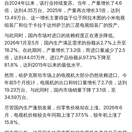
自2024年以来，该行业持续复苏。当年，产量增长了4.6
倍，达到4.35万台。2025年，产量再次增长3.1倍，达到
13.49万台。这一增长主要得益于位于阿拉木图的小米电视
组装厂和位于卡拉干达州萨兰的三星电视组装厂的投产。
与此同时，国内市场对进口的依赖程度正在逐步降低。
2026年1月至5月，国内生产满足需求的份额从2.7%上升至
18.2%。在此期间，产量增长了3.2倍，而进口量减少了2.5
倍，达到44.01万件。进口产品份额从97.3%下降至
81.8%，达到2015年以来的最低水平。
然而，哈萨克斯坦市场上的电视机大部分仍然依赖进口。今
年前5个月统计，电视机的出口和转口量增长了2.7倍，达到
19.23万台。与此同时，国内市场销量下降了3.1倍，至
34.59万台。
尽管国内生产蓬勃发展，但零售价格却在上涨。2026年6
月，电视机价格较去年同期上涨了37.5%，较年初上涨了
15.8%。