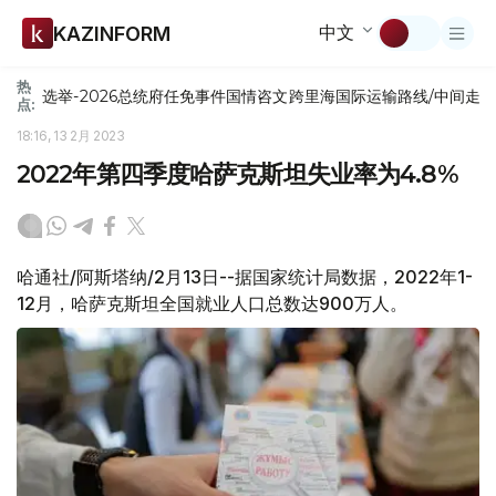
中文
KAZINFORM
热
选举-2026
总统府
任免
事件
国情咨文
跨里海国际运输路线/中间走
点:
18:16, 13 2月 2023
2022年第四季度哈萨克斯坦失业率为4.8%
哈通社/阿斯塔纳/2月13日--据国家统计局数据，2022年1-
12月，哈萨克斯坦全国就业人口总数达900万人。