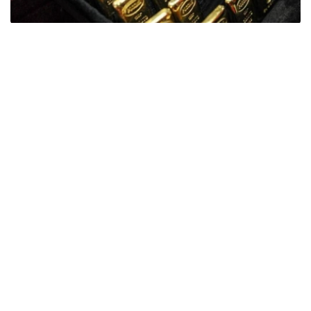
Фото: ӨзА
季度报告显示，哈萨克斯坦国家银行黄金储备增加了15吨。
波兰是2026年第二季度最大的黄金买家。该国在2026年第
二季度增加了51吨黄金储备。
中国购买了33吨黄金，乌兹别克斯坦购买了16吨，哈萨克
斯坦购买了15吨。约旦和捷克共和国的中央银行也分别增加
了6吨黄金储备。
全球各国央行在第二季度共购买了约289吨黄金，比2025年
同期增长了62%。去年同期，黄金购买量约为178吨。
世界黄金协会称，黄金需求的增长受到地缘政治不确定性、
本季度贵金属价格下跌，以及各国寻求国际储备多元化等因
素的影响。
根据该协会进行的一项调查，89%的央行行长预计未来一