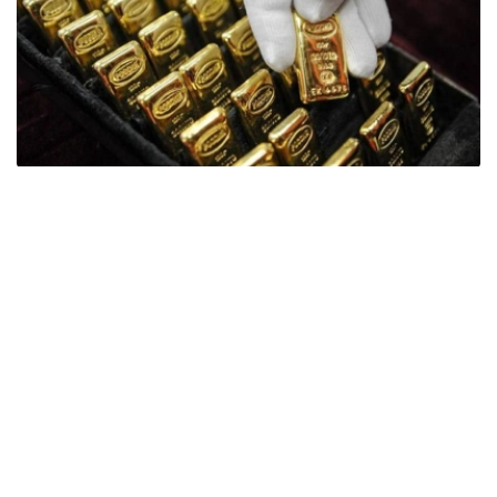
Фото: ӨзА
季度报告显示，哈萨克斯坦国家银行黄金储备增加了15吨。
波兰是2026年第二季度最大的黄金买家。该国在2026年第
二季度增加了51吨黄金储备。
中国购买了33吨黄金，乌兹别克斯坦购买了16吨，哈萨克
斯坦购买了15吨。约旦和捷克共和国的中央银行也分别增加
了6吨黄金储备。
全球各国央行在第二季度共购买了约289吨黄金，比2025年
同期增长了62%。去年同期，黄金购买量约为178吨。