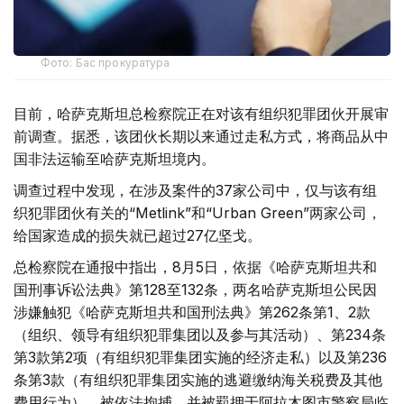
Фото: Бас прокуратура
目前，哈萨克斯坦总检察院正在对该有组织犯罪团伙开展审
前调查。据悉，该团伙长期以来通过走私方式，将商品从中
国非法运输至哈萨克斯坦境内。
调查过程中发现，在涉及案件的37家公司中，仅与该有组
织犯罪团伙有关的“Metlink”和“Urban Green”两家公司，
给国家造成的损失就已超过27亿坚戈。
总检察院在通报中指出，8月5日，依据《哈萨克斯坦共和
国刑事诉讼法典》第128至132条，两名哈萨克斯坦公民因
涉嫌触犯《哈萨克斯坦共和国刑法典》第262条第1、2款
（组织、领导有组织犯罪集团以及参与其活动）、第234条
第3款第2项（有组织犯罪集团实施的经济走私）以及第236
条第3款（有组织犯罪集团实施的逃避缴纳海关税费及其他
费用行为），被依法拘捕，并被羁押于阿拉木图市警察局临