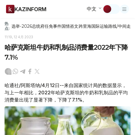
中文
KAZINFORM
热
选举-2026
总统府
任免
事件
国情咨文
跨里海国际运输路线/中间走
点:
11:19, 12 4月 2023
哈萨克斯坦牛奶和乳制品消费量2022年下降
7.1%
哈通社/阿斯塔纳/4月12日--来自国家统计局的数据显示，
与上一年相比，2022年哈萨克斯坦的牛奶和乳制品的平均
消费量出现了显著下降，下降了7.1%。