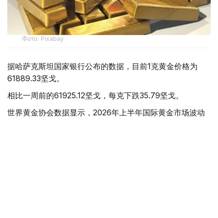
Фото: Pixabay
据哈萨克斯坦国家银行公布的数据，目前1克黄金价格为
61889.33坚戈。
相比一周前的61925.12坚戈，每克下跌35.79坚戈。
世界黄金协会数据显示，2026年上半年国际黄金市场波动
明显。今年1月，国际金价曾12次刷新历史纪录，最高升至
每金衡盎司5405美元；但到6月，金价一度回落至每金衡盎
司4002美元。
世界黄金协会表示，下半年黄金价格走势将主要受到地缘政
治局势、利率变化以及投资者市场情绪等因素影响。
在当前市场环境保持不变的情况下，预计到今年年底，国际
金价将围绕每金衡盎司4100美元上下约5%的区间波动。