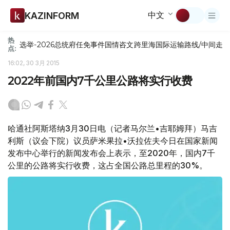
中文
KAZINFORM
热
选举-2026
总统府
任免
事件
国情咨文
跨里海国际运输路线/中间走
点:
16:02, 30 3月 2015
2022年前国内7千公里公路将实行收费
哈通社阿斯塔纳3月30日电（记者马尔兰•吉耶姆拜）马吉
利斯（议会下院）议员萨米果拉•沃拉佐夫今日在国家新闻
发布中心举行的新闻发布会上表示，至2020年，国内7千
公里的公路将实行收费，这占全国公路总里程的30%。