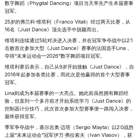
数字舞蹈（Phygital Dancing）项目当天率先产生本届赛事
冠军。
25岁的弗兰科·维塔利（Franco Vitali）经过两天比赛，从
16名《Just Dance》顶尖选手中脱颖而出。
维塔利连续通过5轮对决进入决赛，并在冠军争夺战中以2:1
击败首次参加大型《Just Dance》赛事的法国选手Lina，
夺得“未来运动会—2026”数字舞蹈项目冠军。
维塔利赛后表示，自己从9岁开始接触《Just Dance》，自
2016年起参加各类比赛，而此次是他赢得的首个大型赛事
冠军。
Lina则成为本届赛事的一大亮点。她此前虽然拥有舞蹈经
验，但直到一个多月前才开始系统学习《Just Dance》的
控制器计分技巧，此次首次参加大型赛事便一路闯入决赛，
最终获得亚军。
季军争夺战中，塞尔吉奥·迈塔（Sergio Mayta）以2:0战胜
上届“未来运动会”冠军伊万·弗拉索夫（Ivan Vlasov），获