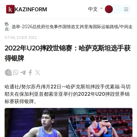
中文
KAZINFORM
热
选举-2026
总统府
任免
事件
国情咨文
跨里海国际运输路线/中间走
点:
07:46, 22 8月 2022
2022年U20摔跤世锦赛：哈萨克斯坦选手获
得银牌
哈通社/努尔苏丹/8月22日--哈萨克斯坦摔跤手优素福·马切
耶夫在保加利亚首都索非亚举行的2022年U20摔跤世界锦
标赛获得银牌。