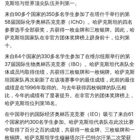
克斯坦与世界顶尖队伍并列第一。
来自90多个国家的350多名学生参加了在塔什干举行的第
58届国际化学奥林匹克竞赛（I​​ChO）。哈萨克斯坦的四名
参赛选手全部获奖，共获得一枚金牌和三枚银牌。因此，哈
萨克斯坦国家队在非官方团体奖牌榜上跻身前十，位列第
十。
来自84个国家的330多名学生参加了在维尔纽斯举行的第
37届国际生物奥林匹克竞赛（I​​BO）。哈萨克斯坦代表队全
体成员均取得佳绩，共获得三枚银牌和一枚铜牌。哈萨克斯
坦国家队再次刷新了在该项赛事中的最佳成绩，此前的最佳
成绩是在1996年取得的。与去年获得四枚铜牌的队伍相
比，今年的成绩有了显著提升。在非官方的团体奖牌榜上，
哈萨克斯坦位列第18名。
在中国举行的国际经济奥林匹克竞赛（I​​EO）吸引了来自61
个国家的约300名学生参加。哈萨克斯坦代表队在此次比赛
中取得了百分之百的成绩，共获得一枚金牌、三枚银牌和一
枚铜牌。哈萨克斯坦学生穆赫塔尔汗·巴特尔汗第二次荣获