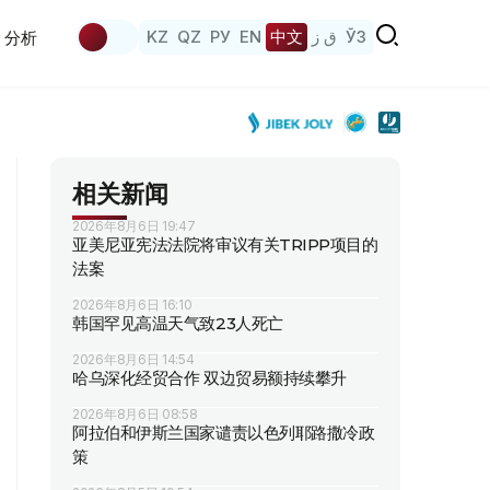
KZ
QZ
РУ
EN
中文
ق ز
ЎЗ
分析
相关新闻
2026年8月6日 19:47
亚美尼亚宪法法院将审议有关TRIPP项目的
法案
2026年8月6日 16:10
韩国罕见高温天气致23人死亡
2026年8月6日 14:54
哈乌深化经贸合作 双边贸易额持续攀升
2026年8月6日 08:58
阿拉伯和伊斯兰国家谴责以色列耶路撒冷政
策