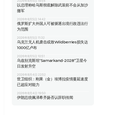
2026年8月5日 19:54
以总理称哈马斯彻底解除武装前不会从加沙
撤军
2026年8月5日 14:42
俄罗斯扩大外国人可被驱逐出境行政违法行
为范围
2026年8月5日 11:32
乌克兰无人机袭击或致Wildberries损失达
1000亿卢布
2026年8月5日 10:51
乌兹别克斯坦“Samarkand-2028”卫星今
日发射升空
2026年8月4日 22:52
世卫组织：刚果（金）埃博拉疫情蔓延速度
已超应对能力
2026年8月4日 19:50
伊朗总统佩泽希齐扬否认辞职传闻