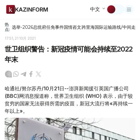
中文
KAZINFORM
热
选举-2026
总统府
任免
事件
国情咨文
跨里海国际运输路线/中间走
点:
17:51, 21 10月 2021
世卫组织警告：新冠疫情可能会持续至2022
年末
哈通社/努尔苏丹/10月21日--澎湃新闻援引英国广播公司
(BBC)网消息报道称，世界卫生组织 (WHO) 表示，由于较
贫穷的国家无法获得所需的疫苗，新冠大流行将«再持续一
年以上»。