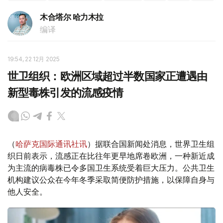
木合塔尔 哈力木拉
编译
19:54, 22 12月 2025
世卫组织：欧洲区域超过半数国家正遭遇由
新型毒株引发的流感疫情
（
哈萨克国际通讯社讯
）据联合国新闻处消息，世界卫生组
织日前表示，流感正在比往年更早地席卷欧洲，一种新近成
为主流的病毒株已令多国卫生系统受着巨大压力。公共卫生
机构建议公众在今年冬季采取简便防护措施，以保障自身与
他人安全。