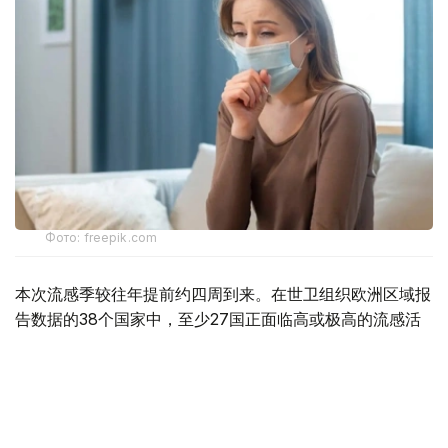
Фото: freepik.com
本次流感季较往年提前约四周到来。在世卫组织欧洲区域报
告数据的38个国家中，至少27国正面临高或极高的流感活
跃水平。
在爱尔兰、吉尔吉斯斯坦、黑山、塞尔维亚、斯洛文尼亚及
英国六国，接受流感样症状检测的患者中超过半数确诊感染
流感病毒。