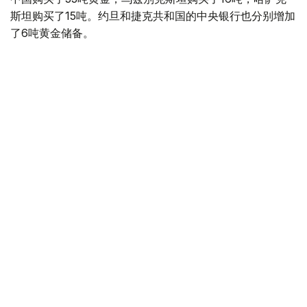
斯坦购买了15吨。约旦和捷克共和国的中央银行也分别增加
了6吨黄金储备。
全球各国央行在第二季度共购买了约289吨黄金，比2025年
同期增长了62%。去年同期，黄金购买量约为178吨。
世界黄金协会称，黄金需求的增长受到地缘政治不确定性、
本季度贵金属价格下跌，以及各国寻求国际储备多元化等因
素的影响。
根据该协会进行的一项调查，89%的央行行长预计未来一
年全球黄金储备量将会增加。45%的受访者表示，他们的
国家计划增加黄金储备。
黄金储备
哈萨克斯坦
经济
央行
金融
木合塔尔 哈力木拉
编译