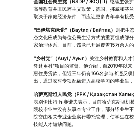
全国社会民主党（NSDP / ЖСДП）
继续主张扩
高等教育并非民粹主义政策，德国、挪威和芬兰
取决于家庭经济条件，而应让更多青年享有接受
“巴伊塔克绿党”（Baytaq / Байтақ）
则把生
态文化应成为每位公民生活方式的重要组成部分
家治理体系。目前，该党已开展覆盖15万余人
“乡村党”（Auyl / Ауыл）
关注乡村教育和人才
凭赴乡村”项目的监督。他介绍，自2019年以来
惠住房贷款，但近三年仍有166名参与者违反
出，通过农村专项配额进入高校学习的毕业生，
哈萨克斯坦人民党（PPK / Қазақстан Халық
表别伊比特·库赛诺夫表示，目前哈萨克斯坦机
院校毕业生没有从事本专业工作，部分毕业生不
院交由相关专业企业实行委托管理，使学生在校
技能人才短缺问题。