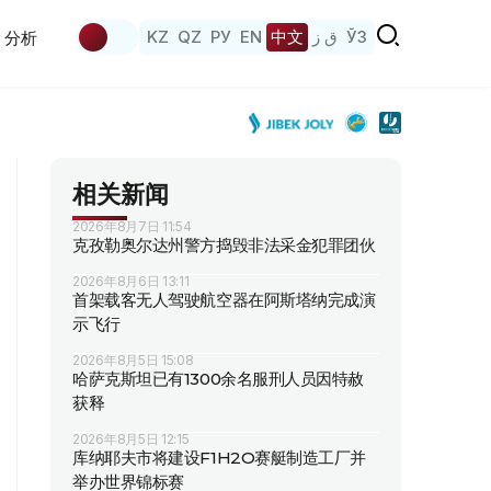
KZ
QZ
РУ
EN
中文
ق ز
ЎЗ
分析
相关新闻
2026年8月7日 11:54
克孜勒奥尔达州警方捣毁非法采金犯罪团伙
2026年8月6日 13:11
首架载客无人驾驶航空器在阿斯塔纳完成演
示飞行
2026年8月5日 15:08
哈萨克斯坦已有1300余名服刑人员因特赦
获释
2026年8月5日 12:15
库纳耶夫市将建设F1H2O赛艇制造工厂并
举办世界锦标赛