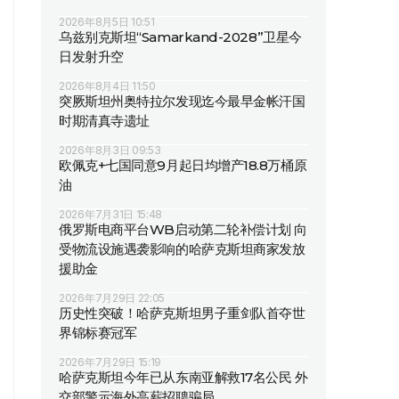
2026年8月5日 10:51
乌兹别克斯坦“Samarkand-2028”卫星今
日发射升空
2026年8月4日 11:50
突厥斯坦州奥特拉尔发现迄今最早金帐汗国
时期清真寺遗址
2026年8月3日 09:53
欧佩克+七国同意9月起日均增产18.8万桶原
油
2026年7月31日 15:48
俄罗斯电商平台WB启动第二轮补偿计划 向
受物流设施遇袭影响的哈萨克斯坦商家发放
援助金
2026年7月29日 22:05
历史性突破！哈萨克斯坦男子重剑队首夺世
界锦标赛冠军
2026年7月29日 15:19
哈萨克斯坦今年已从东南亚解救17名公民 外
交部警示海外高薪招聘骗局