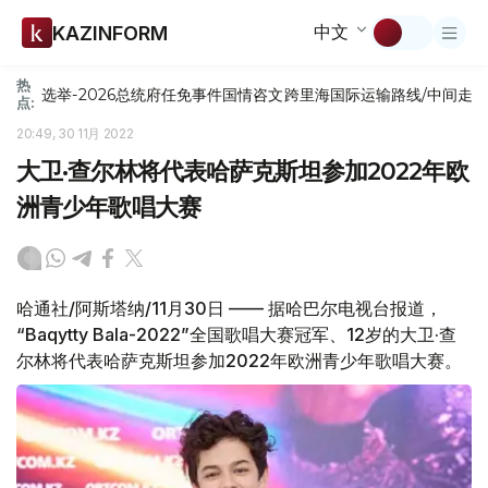
中文
KAZINFORM
热
选举-2026
总统府
任免
事件
国情咨文
跨里海国际运输路线/中间走
点:
20:49, 30 11月 2022
大卫·查尔林将代表哈萨克斯坦参加2022年欧
洲青少年歌唱大赛
哈通社/阿斯塔纳/11月30日 —— 据哈巴尔电视台报道，
“Baqytty Вala-2022”全国歌唱大赛冠军、12岁的大卫·查
尔林将代表哈萨克斯坦参加2022年欧洲青少年歌唱大赛。