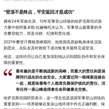
Фото: Министерство обороны РК
“登顶不是终点，平安返回才是成功”
拥有24年军旅生涯、13年军事登山经验的哈萨克斯坦武装
力量中校阿曼卓勒·拉赫梅托夫认为，军事登山最重要的并
非攀登能力，而是冷静、纪律和责任感。
2021年攀登汗腾格里峰期间，他曾因高原缺氧身体状况急
剧恶化，在队友及时救助下成功恢复并最终完成登顶。
他说，这段经历让自己更加深刻地认识到团队协作和安全保
障的重要性。
最有趣的是不断挑战新的高峰，而最大的责任则是保
障同行战友的生命安全。大家通过同一根绳索连接在
一起，就意味着每个人都肩负着保护彼此的责任。没
有任何一座山峰值得拿生命和健康去交换。
哈萨克斯坦国防部表示，这一理念也是该国军事登山训练的
重要原则——培养能够在复杂山地环境中作出正确判断、保