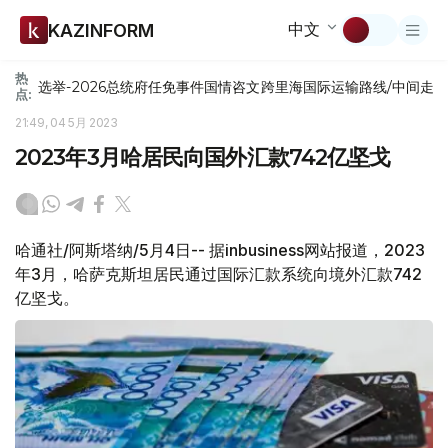
中文
KAZINFORM
热
选举-2026
总统府
任免
事件
国情咨文
跨里海国际运输路线/中间走
点:
21:49, 04 5月 2023
2023年3月哈居民向国外汇款742亿坚戈
哈通社/阿斯塔纳/5月4日-- 据inbusiness网站报道，2023
年3月，哈萨克斯坦居民通过国际汇款系统向境外汇款742
亿坚戈。