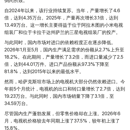
倒闭所致。
自2024年以来，该行业持续复苏。当年，产量增长了4.6
倍，达到4.35万台。2025年，产量再次增长3.1倍，达到
13.49万台。这一增长主要得益于位于阿拉木图的小米电视
组装厂和位于卡拉干达州萨兰的三星电视组装厂的投产。
与此同时，国内市场对进口的依赖程度正在逐步降低。
2026年1月至5月，国内生产满足需求的份额从2.7%上升至
18.2%。在此期间，产量增长了3.2倍，而进口量减少了2.5
倍，达到44.01万件。进口产品份额从97.3%下降至
81.8%，达到2015年以来的最低水平。
然而，哈萨克斯坦市场上的电视机大部分仍然依赖进口。今
年前5个月统计，电视机的出口和转口量增长了2.7倍，达到
19.23万台。与此同时，国内市场销量下降了3.1倍，至
34.59万台。
尽管国内生产蓬勃发展，但零售价格却在上涨。2026年6
月，电视机价格较去年同期上涨了37.5%，较年初上涨了
15.8%。