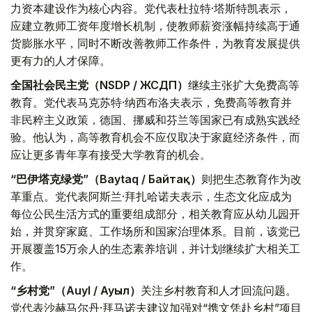
力资本建设作为核心内容。党代表杜拉特·塔斯特凯表示，
应建立教师工资年度增长机制，使教师薪资涨幅持续高于通
货膨胀水平，同时不断改善教师工作条件，为教育发展提供
更有力的人才保障。
全国社会民主党（NSDP / ЖСДП）
继续主张扩大免费高等
教育。党代表马克苏特·纳西布洛夫表示，免费高等教育并
非民粹主义政策，德国、挪威和芬兰等国家已有成熟实践经
验。他认为，高等教育机会不应仅取决于家庭经济条件，而
应让更多青年享有接受大学教育的机会。
“巴伊塔克绿党”（Baytaq / Байтақ）
则把生态教育作为改
革重点。党代表阿斯兰·拜扎哈诺夫表示，生态文化应成为
每位公民生活方式的重要组成部分，相关教育应从幼儿园开
始，并贯穿家庭、工作场所和国家治理体系。目前，该党已
开展覆盖15万余人的生态素养培训，并计划继续扩大相关工
作。
“乡村党”（Auyl / Ауыл）
关注乡村教育和人才回流问题。
党代表沙赫马尔丹·拜马诺夫建议加强对“携文凭赴乡村”项目