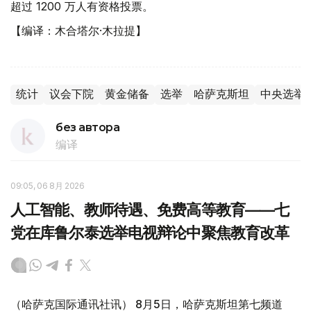
超过 1200 万人有资格投票。
【编译：木合塔尔·木拉提】
统计
议会下院
黄金储备
选举
哈萨克斯坦
中央选举
без автора
编译
09:05, 06 8月 2026
人工智能、教师待遇、免费高等教育——七
党在库鲁尔泰选举电视辩论中聚焦教育改革
（哈萨克国际通讯社讯） 8月5日，哈萨克斯坦第七频道