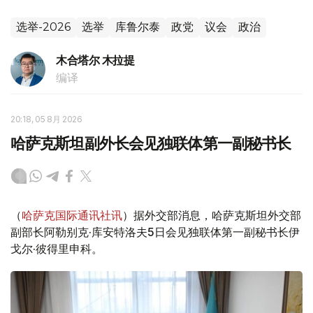
选举-2026
选举
库鲁尔泰
政党
议会
政治
木合塔尔 木拉提
编译
20:18, 05 8月 2026
哈萨克斯坦副外长会见独联体第一副秘书长
（
哈萨克国际通讯社讯
）据外交部消息，哈萨克斯坦外交部
副部长阿勒别克·库安特洛夫5日会见独联体第一副秘书长伊
戈尔·彼得里申科。