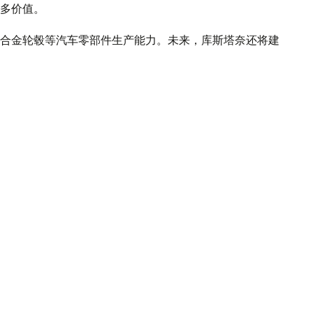
多价值。
合金轮毂等汽车零部件生产能力。未来，库斯塔奈还将建
多种类的零部件。
件制造。萨兰市已投产全国首台1600吨液压冲压设备，
met），进一步提升了汽车制造本地化水平。
产品，短期内推高整车价格，从长远来看依然值得，因为
时降低国际贸易、物流和金融风险带来的影响。
制造业最具现实可行性的方向之一。未来应不断提高本地
形成完整的汽车产业生态。
业政策，新兴汽车制造国同样能够在全球汽车市场占据一
车产业相继崛起之后，哈萨克斯坦也有望凭借持续推进产
本土品牌。