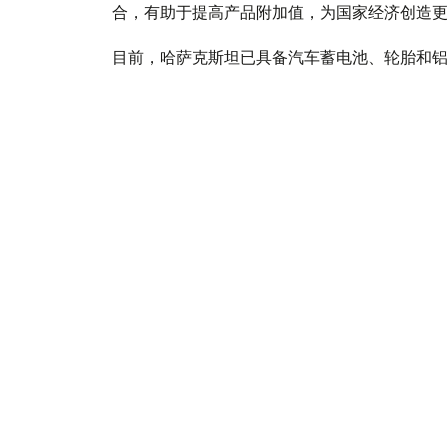
合，有助于提高产品附加值，为国家经济创造更
目前，哈萨克斯坦已具备汽车蓄电池、轮胎和铝
设本地化生产中心，为国内汽车制造企业生产更
与此同时，哈萨克斯坦正推进国产钢材车身零部
所使用的钢材来自本国钢铁企业卡尔梅特（Qar
阿比舍夫认为，即使国产零部件成本略高于进口
资金将更多留在国内，带动上下游产业发展，同
他指出，汽车制造业是哈萨克斯坦发展高附加值
化率，吸引更多本土配套企业参与产业链建设，
阿比舍夫表示，国际经验表明，只要坚持长期产
席之地。他认为，继德国、日本、韩国和中国汽
业本地化，在全球汽车产业中培育具有竞争力的