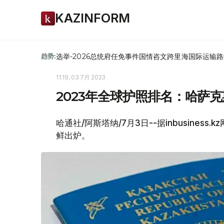
KAZINFORM
选举-2026
总统府
任免
事件
国情咨文
跨里海国际运输路
趋势:
11:19, 03 7月 2023
2023年全球护照排名：哈萨克
哈通社/阿斯塔纳/7月3日--据inbusine
鲜出炉。