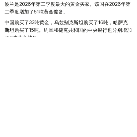
波兰是2026年第二季度最大的黄金买家。该国在2026年第
二季度增加了51吨黄金储备。
中国购买了33吨黄金，乌兹别克斯坦购买了16吨，哈萨克
斯坦购买了15吨。约旦和捷克共和国的中央银行也分别增加
了6吨黄金储备。
全球各国央行在第二季度共购买了约289吨黄金，比2025年
同期增长了62%。去年同期，黄金购买量约为178吨。
世界黄金协会称，黄金需求的增长受到地缘政治不确定性、
本季度贵金属价格下跌，以及各国寻求国际储备多元化等因
素的影响。
根据该协会进行的一项调查，89%的央行行长预计未来一
年全球黄金储备量将会增加。45%的受访者表示，他们的
国家计划增加黄金储备。
黄金储备
哈萨克斯坦
经济
央行
金融