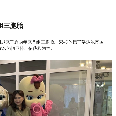
组三胞胎
州迎来了近两年来首组三胞胎。33岁的巴甫洛达尔市居
取名为阿亚特、依萨和阿兰。