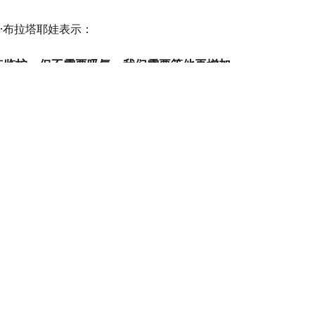
·布拉塔耶娃表示：
点监护，但不需要吸氧。我们需要等他再增加
再将他交给母亲。”
女儿今年已经12岁。此次三胞胎是通过辅助生殖技术成功
初甚至不敢相信医生的话。这对我们家来说真
喜地说道。