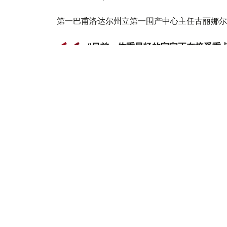
第一巴甫洛达尔州立第一围产中心主任古丽娜尔
“目前，体重最轻的宝宝正在接受重
一些体重，并能够熟练自主吮吸后，
对于卡泽涅娃而言，这是她第二次怀孕。她的大
孕育并出生的。
“当我得知自己怀的是三胞胎时，起
是一件难以置信的事情。”玛迪娜欣