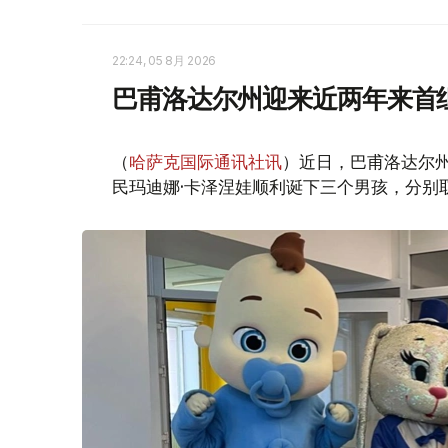
22:24, 05 8月 2026
巴甫洛达尔州迎来近两年来首
（
哈萨克国际通讯社讯
）近日，巴甫洛达尔
民玛迪娜·卡泽涅娃顺利诞下三个男孩，分别