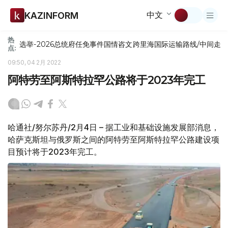
中文
KAZINFORM
热
选举-2026
总统府
任免
事件
国情咨文
跨里海国际运输路线/中间走
点:
09:50, 04 2月 2022
阿特劳至阿斯特拉罕公路将于2023年完工
哈通社/努尔苏丹/2月4日 – 据工业和基础设施发展部消息，
哈萨克斯坦与俄罗斯之间的阿特劳至阿斯特拉罕公路建设项
目预计将于2023年完工。