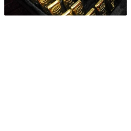
Фото: ӨзА
季度报告显示，哈萨克斯坦国家银行黄金储备增加了15吨。
波兰是2026年第二季度最大的黄金买家。该国在2026年第
二季度增加了51吨黄金储备。
中国购买了33吨黄金，乌兹别克斯坦购买了16吨，哈萨克
斯坦购买了15吨。约旦和捷克共和国的中央银行也分别增加
了6吨黄金储备。
全球各国央行在第二季度共购买了约289吨黄金，比2025年
同期增长了62%。去年同期，黄金购买量约为178吨。
世界黄金协会称，黄金需求的增长受到地缘政治不确定性、
本季度贵金属价格下跌，以及各国寻求国际储备多元化等因
素的影响。
根据该协会进行的一项调查，89%的央行行长预计未来一