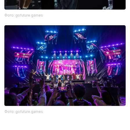
Фото: gofuture.games
Фото: gofuture.games
数字格斗完成称重 8月8日正式开赛