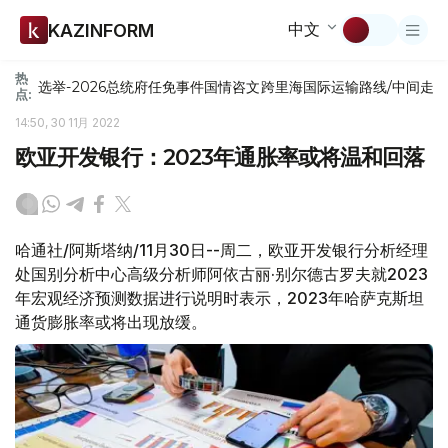
中文
KAZINFORM
热
选举-2026
总统府
任免
事件
国情咨文
跨里海国际运输路线/中间走
点:
14:50, 30 11月 2022
欧亚开发银行：2023年通胀率或将温和回落
哈通社/阿斯塔纳/11月30日--周二，欧亚开发银行分析经理
处国别分析中心高级分析师阿依古丽·别尔德古罗夫就2023
年宏观经济预测数据进行说明时表示，2023年哈萨克斯坦
通货膨胀率或将出现放缓。