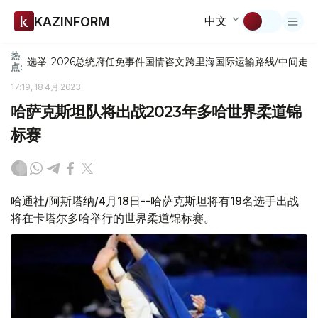
中文
KAZINFORM
热
选举-2026
总统府
任免
事件
国情咨文
跨里海国际运输路线/中间走
点:
17:19, 18 4月 2023
哈萨克斯坦队将出战2023年多哈世界柔道锦
标赛
哈通社/阿斯塔纳/4月18日--哈萨克斯坦将有19名选手出战
将在卡塔尔多哈举行的世界柔道锦标赛。