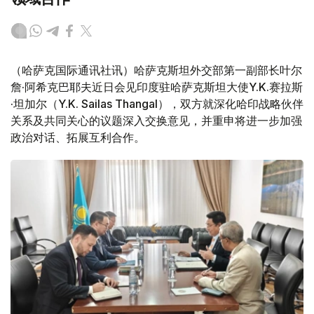
（哈萨克国际通讯社讯）哈萨克斯坦外交部第一副部长叶尔
詹·阿希克巴耶夫近日会见印度驻哈萨克斯坦大使Y.K.赛拉斯
·坦加尔（Y.K. Sailas Thangal），双方就深化哈印战略伙伴
关系及共同关心的议题深入交换意见，并重申将进一步加强
政治对话、拓展互利合作。