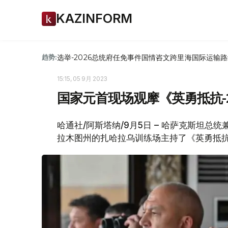
KAZINFORM
选举-2026
总统府
任免
事件
国情咨文
跨里海国际运输路
趋势:
15:15, 05 9月 2023
国家元首现场观摩《英勇抵抗-2
哈通社/阿斯塔纳/9月5日 – 哈萨克斯坦总
拉木图州的扎哈拉乌训练场主持了《英勇抵抗-