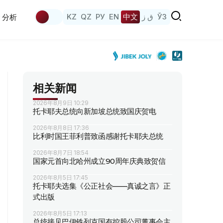
KZ
QZ
РУ
EN
中文
ق ز
ЎЗ
分析
相关新闻
2026年8月9日 10:29
托卡耶夫总统向新加坡总统致国庆贺电
2026年8月8日 17:36
比利时国王菲利普致函感谢托卡耶夫总统
2026年8月7日 18:54
国家元首向北哈州成立90周年庆典致贺信
2026年8月5日 17:45
托卡耶夫选集《公正社会——真诚之言》正
式出版
2026年8月5日 17:13
总统接见巴伊铁列克国有控股公司董事会主