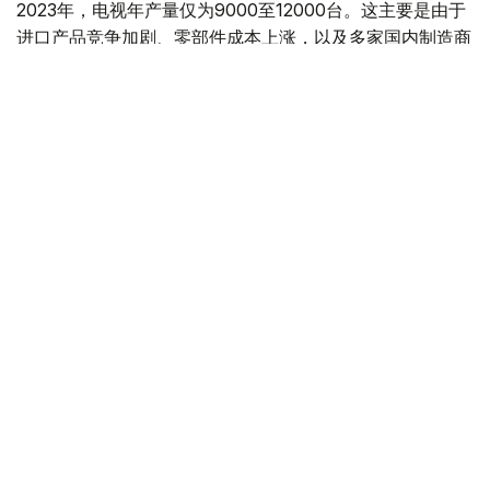
2023年，电视年产量仅为9000至12000台。这主要是由于
进口产品竞争加剧、零部件成本上涨，以及多家国内制造商
倒闭所致。
自2024年以来，该行业持续复苏。当年，产量增长了4.6
倍，达到4.35万台。2025年，产量再次增长3.1倍，达到
13.49万台。这一增长主要得益于位于阿拉木图的小米电视
组装厂和位于卡拉干达州萨兰的三星电视组装厂的投产。
与此同时，国内市场对进口的依赖程度正在逐步降低。
2026年1月至5月，国内生产满足需求的份额从2.7%上升至
18.2%。在此期间，产量增长了3.2倍，而进口量减少了2.5
倍，达到44.01万件。进口产品份额从97.3%下降至
81.8%，达到2015年以来的最低水平。
然而，哈萨克斯坦市场上的电视机大部分仍然依赖进口。今
年前5个月统计，电视机的出口和转口量增长了2.7倍，达到
19.23万台。与此同时，国内市场销量下降了3.1倍，至
34.59万台。