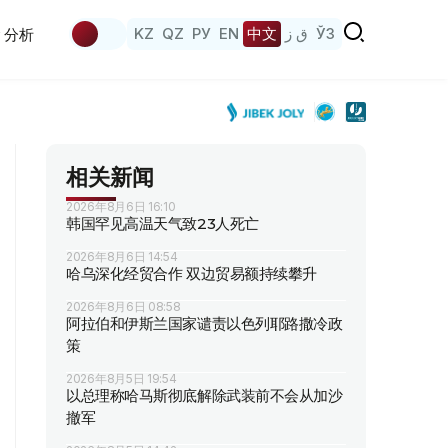
KZ
QZ
РУ
EN
中文
ق ز
ЎЗ
分析
相关新闻
2026年8月6日 16:10
韩国罕见高温天气致23人死亡
2026年8月6日 14:54
哈乌深化经贸合作 双边贸易额持续攀升
2026年8月6日 08:58
阿拉伯和伊斯兰国家谴责以色列耶路撒冷政
策
2026年8月5日 19:54
以总理称哈马斯彻底解除武装前不会从加沙
撤军