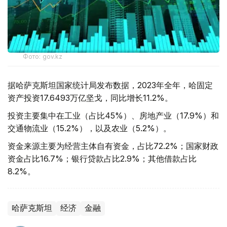
Фото: gov.kz
据哈萨克斯坦国家统计局发布数据，2023年全年，哈固定
资产投资17.6493万亿坚戈，同比增长11.2%。
投资主要集中在工业（占比45%）、房地产业（17.9%）和
交通物流业（15.2%），以及农业（5.2%）。
资金来源主要为经营主体自有资金，占比72.2%；国家财政
资金占比16.7%；银行贷款占比2.9%；其他借款占比
8.2%。
哈萨克斯坦
经济
金融