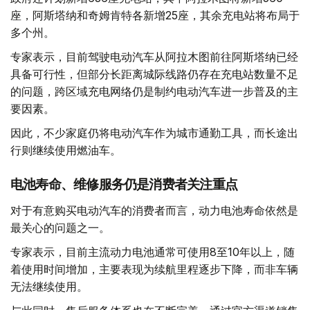
座，阿斯塔纳和奇姆肯特各新增25座，其余充电站将布局于
多个州。
专家表示，目前驾驶电动汽车从阿拉木图前往阿斯塔纳已经
具备可行性，但部分长距离城际线路仍存在充电站数量不足
的问题，跨区域充电网络仍是制约电动汽车进一步普及的主
要因素。
因此，不少家庭仍将电动汽车作为城市通勤工具，而长途出
行则继续使用燃油车。
电池寿命、维修服务仍是消费者关注重点
对于有意购买电动汽车的消费者而言，动力电池寿命依然是
最关心的问题之一。
专家表示，目前主流动力电池通常可使用8至10年以上，随
着使用时间增加，主要表现为续航里程逐步下降，而非车辆
无法继续使用。