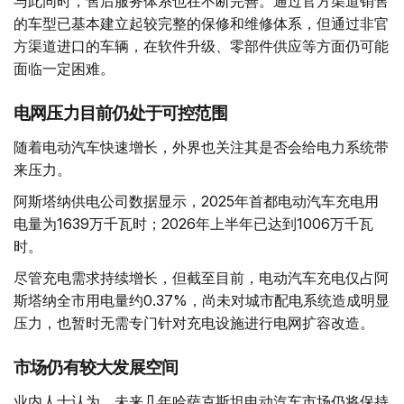
与此同时，售后服务体系也在不断完善。通过官方渠道销售
的车型已基本建立起较完整的保修和维修体系，但通过非官
方渠道进口的车辆，在软件升级、零部件供应等方面仍可能
面临一定困难。
电网压力目前仍处于可控范围
随着电动汽车快速增长，外界也关注其是否会给电力系统带
来压力。
阿斯塔纳供电公司数据显示，2025年首都电动汽车充电用
电量为1639万千瓦时；2026年上半年已达到1006万千瓦
时。
尽管充电需求持续增长，但截至目前，电动汽车充电仅占阿
斯塔纳全市用电量约0.37%，尚未对城市配电系统造成明显
压力，也暂时无需专门针对充电设施进行电网扩容改造。
市场仍有较大发展空间
业内人士认为，未来几年哈萨克斯坦电动汽车市场仍将保持