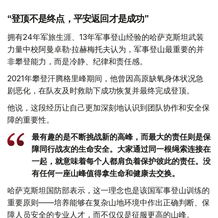
“登顶不是终点，平安返回才是成功”
拥有24年军旅生涯、13年军事登山经验的哈萨克斯坦武装
力量中校阿曼卓勒·拉赫梅托夫认为，军事登山最重要的并
非攀登能力，而是冷静、纪律和责任感。
2021年攀登汗腾格里峰期间，他曾因高原缺氧身体状况急
剧恶化，在队友及时救助下成功恢复并最终完成登顶。
他说，这段经历让自己更加深刻地认识到团队协作和安全保
障的重要性。
最有趣的是不断挑战新的高峰，而最大的责任则是保
障同行战友的生命安全。大家通过同一根绳索连接在
一起，就意味着每个人都肩负着保护彼此的责任。没
有任何一座山峰值得拿生命和健康去交换。
哈萨克斯坦国防部表示，这一理念也是该国军事登山训练的
重要原则——培养能够在复杂山地环境中作出正确判断、保
障人员安全的专业人才，而不仅仅是征服更高的山峰。