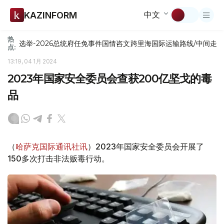
中文
KAZINFORM
热
选举-2026
总统府
任免
事件
国情咨文
跨里海国际运输路线/中间走
点:
13:19, 04 1月 2024
2023年国家安全委员会查获200亿坚戈的毒
品
（
哈萨克国际通讯社讯
）2023年国家安全委员会开展了
150多次打击非法贩毒行动。