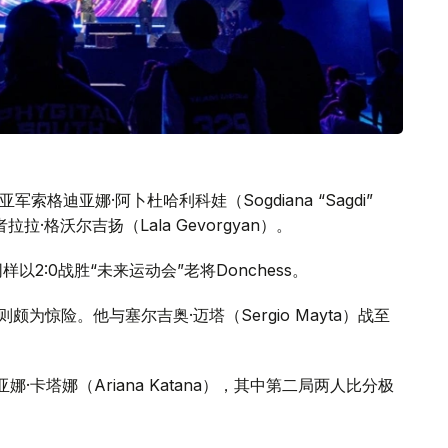
赛事亚军索格迪亚娜·阿卜杜哈利科娃（Sogdiana “Sagdi”
者拉拉·格沃尔吉扬（Lala Gevorgyan）。
）同样以2:0战胜“未来运动会”老将Donchess。
战则颇为惊险。他与塞尔吉奥·迈塔（Sergio Mayta）战至
阿丽亚娜·卡塔娜（Ariana Katana），其中第二局两人比分极