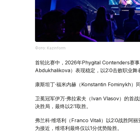
Фото: Kazinform
首轮比赛中，2026年Phygital Contenders
Abdukhalikova）表现稳定，以2:0击败职业舞
康斯坦丁·福米内赫（Konstantin Fominykh
卫冕冠军伊万·弗拉索夫（Ivan Vlasov）的首
决胜局，最终以2:1取胜。
弗兰科·维塔利（Franco Vitali）以2:0战胜
为接近，维塔利最终仅以1分优势险胜。