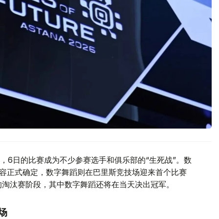
，6日的比赛成为不少参赛选手和俱乐部的“生死战”。数
阵容正式确定，数字舞蹈则在巴里斯竞技场迎来首个比赛
的淘汰赛阶段，其中数字舞蹈还将在当天决出冠军。
场