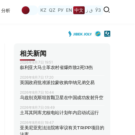
KZ
QZ
РУ
EN
中文
ق ز
ЎЗ
分析
相关新闻
2026年8月7日 19:51
叙利亚大马士革农村省爆炸致2死13伤
2026年8月7日 17:20
英国政府批准派拉蒙收购华纳兄弟交易
2026年8月7日 10:44
乌兹别克斯坦首颗卫星在中国成功发射升空
2026年8月7日 09:49
土耳其阿库尤核电站计划年内启动试运行
2026年8月6日 19:47
亚美尼亚宪法法院将审议有关TRIPP项目的
法案