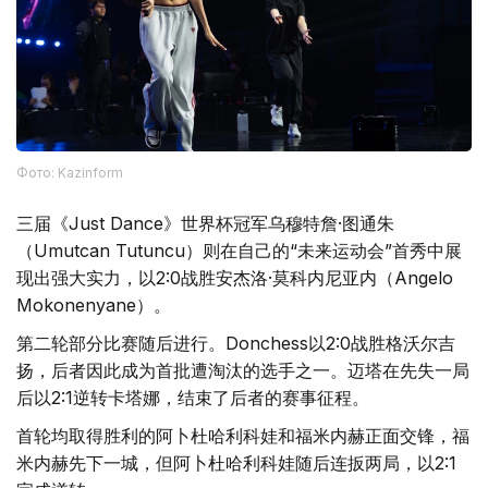
Фото: Kazinform
三届《Just Dance》世界杯冠军乌穆特詹·图通朱
（Umutcan Tutuncu）则在自己的“未来运动会”首秀中展
现出强大实力，以2:0战胜安杰洛·莫科内尼亚内（Angelo
Mokonenyane）。
第二轮部分比赛随后进行。Donchess以2:0战胜格沃尔吉
扬，后者因此成为首批遭淘汰的选手之一。迈塔在先失一局
后以2:1逆转卡塔娜，结束了后者的赛事征程。
首轮均取得胜利的阿卜杜哈利科娃和福米内赫正面交锋，福
米内赫先下一城，但阿卜杜哈利科娃随后连扳两局，以2:1