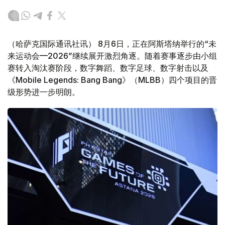
（哈萨克国际通讯社讯） 8月6日，正在阿斯塔纳举行的“未
来运动会—2026”继续展开激烈角逐。随着赛事逐步由小组
赛转入淘汰赛阶段，数字舞蹈、数字足球、数字射击以及
《Mobile Legends: Bang Bang》（MLBB）四个项目的晋
级形势进一步明朗。