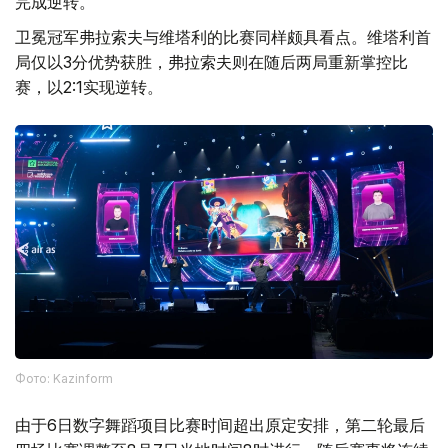
完成逆转。
卫冕冠军弗拉索夫与维塔利的比赛同样颇具看点。维塔利首
局仅以3分优势获胜，弗拉索夫则在随后两局重新掌控比
赛，以2:1实现逆转。
Фото: Kazinform
由于6日数字舞蹈项目比赛时间超出原定安排，第二轮最后