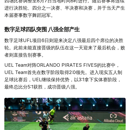
四场比赛调整至8月7日当地时间8时进行。随后赛事将连续
进行决胜轮、四分之一决赛、半决赛和决赛，并于当天产生
本届赛事数字舞蹈冠军。
数字足球四队突围 八强全部产生
数字足球UFL项目6日则迎来决定八强最后四个席位的决胜
轮。此前未能直接晋级的队伍在这一天迎来了最后机会，败
者则直接告别赛事。
UEL Team对阵ORLANDO PIRATES FIVES的比赛中，
UEL Team首先在数字阶段取得2:0领先。进入现实五人制
足球比赛后，UEL继续保持优势，以3:1拿下实体赛阶段，
最终总比分5:1获胜，成功晋级八强。