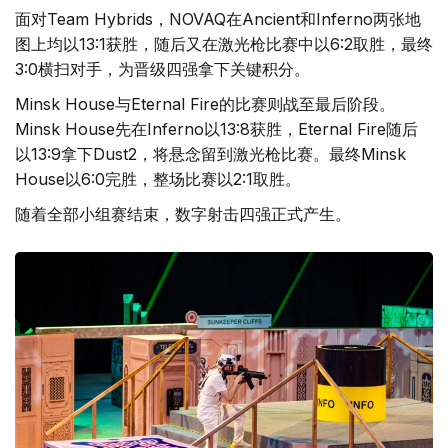
面对Team Hybrids，NOVAQ在Ancient和Inferno两张地
图上均以13:1获胜，随后又在激光枪比赛中以6:2取胜，最终
3:0横扫对手，为晋级四强拿下关键积分。
Minsk House与Eternal Fire的比赛则战至最后阶段。
Minsk House先在Inferno以13:8获胜，Eternal Fire随后
以13:9拿下Dust2，将悬念留到激光枪比赛。最终Minsk
House以6:0完胜，整场比赛以2:1取胜。
随着全部小组赛结束，数字射击四强正式产生。