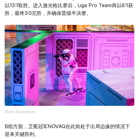
以13:1取胜。进入激光枪比赛后，Liga Pro Team再以6:1获
胜，最终3:0完胜，并确保晋级半决赛。
Фото: Kazinform
B组方面，卫冕冠军NOVAQ在此前处于出局边缘的情况下
迎来关键胜利。