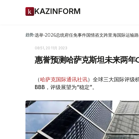
KAZINFORM
选举-2026
总统府
任免
事件
国情咨文
跨里海国际运输路
趋势:
08:51, 20 11月 2023
惠誉预测哈萨克斯坦未来两年G
（
哈萨克国际通讯社讯
）全球三大国际评级
BBB，评级展望为“稳定”。