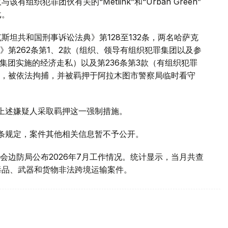
织犯罪团伙有关的“Metlink”和“Urban Green”
戈。
斯坦共和国刑事诉讼法典》第128至132条，两名哈萨克
第262条第1、2款（组织、领导有组织犯罪集团以及参
罪集团实施的经济走私）以及第236条第3款（有组织犯罪
，被依法拘捕，并被羁押于阿拉木图市警察局临时看守
对上述嫌疑人采取羁押这一强制措施。
1条规定，案件其他相关信息暂不予公开。
会边防局公布2026年7月工作情况。统计显示，当月共查
毒品、武器和货物非法跨境运输案件。