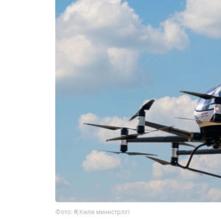
Фото: ҚР Көлік министрлігі