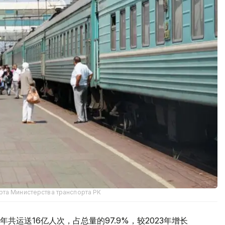
рта Министерства транспорта РК
运送16亿人次，占总量的97.9%，较2023年增长