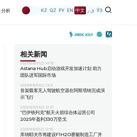
KZ
QZ
РУ
EN
中文
ق ز
ЎЗ
分析
相关新闻
2026年8月6日 14:16
Astana Hub启动游戏开发加速计划 助力
团队进军国际市场
2026年8月6日 13:11
首架载客无人驾驶航空器在阿斯塔纳完成演
示飞行
2026年8月6日 12:31
“巴伊铁列克”航天火箭综合体运营公司
2025年盈利330万坚戈
2026年8月5日 12:15
库纳耶夫市将建设F1H2O赛艇制造工厂并