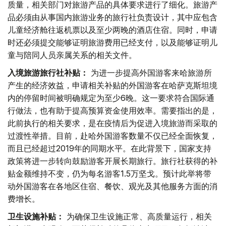
质量，相关部门对旅游产品的具体要求进行了细化。旅游产
品必须由从事国内旅游业务的旅行社负责设计，其中应包含
儿童经济舱往返机票以及至少两晚的酒店住宿。同时，申请
时还必须提交能够证明旅游费用已经支付，以及能够证明儿
童与陪同人员亲属关系的相关文件。
入境旅游旅行社补贴：
为进一步提高外国游客来哈旅游所
产生的经济效益，申请相关补贴的外国游客在哈萨克斯坦境
内的停留时间被明确规定为至少6晚。这一要求符合国际通
行做法，也有助于提高预算资金使用效率。需要指出的是，
此前执行的相关要求，是在疫情后为促进入境旅游而采取的
过渡性举措。目前，赴哈外国游客数量不仅已经全面恢复，
而且已经超过2019年的同期水平。在此背景下，国家支持
政策将进一步转向鼓励游客开展长期旅行。旅行社获得的补
贴金额维持不变，仍为每名游客1.5万坚戈。预计此举将带
动外国游客在各地区住宿、餐饮、观光及其他服务方面的消
费增长。
卫生设施补贴：
为确保卫生设施正常、高质量运行，相关