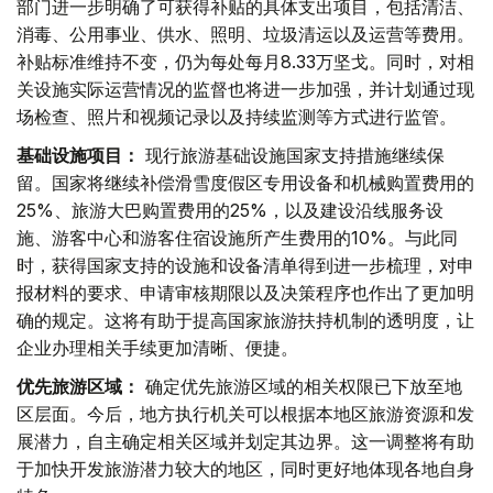
部门进一步明确了可获得补贴的具体支出项目，包括清洁、
消毒、公用事业、供水、照明、垃圾清运以及运营等费用。
补贴标准维持不变，仍为每处每月8.33万坚戈。同时，对相
关设施实际运营情况的监督也将进一步加强，并计划通过现
场检查、照片和视频记录以及持续监测等方式进行监管。
基础设施项目：
现行旅游基础设施国家支持措施继续保
留。国家将继续补偿滑雪度假区专用设备和机械购置费用的
25%、旅游大巴购置费用的25%，以及建设沿线服务设
施、游客中心和游客住宿设施所产生费用的10%。与此同
时，获得国家支持的设施和设备清单得到进一步梳理，对申
报材料的要求、申请审核期限以及决策程序也作出了更加明
确的规定。这将有助于提高国家旅游扶持机制的透明度，让
企业办理相关手续更加清晰、便捷。
优先旅游区域：
确定优先旅游区域的相关权限已下放至地
区层面。今后，地方执行机关可以根据本地区旅游资源和发
展潜力，自主确定相关区域并划定其边界。这一调整将有助
于加快开发旅游潜力较大的地区，同时更好地体现各地自身