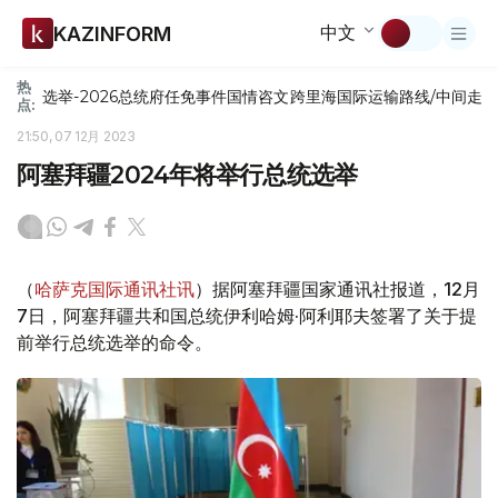
中文
KAZINFORM
热
选举-2026
总统府
任免
事件
国情咨文
跨里海国际运输路线/中间走
点:
21:50, 07 12月 2023
阿塞拜疆2024年将举行总统选举
（
哈萨克国际通讯社讯
）据阿塞拜疆国家通讯社报道，12月
7日，阿塞拜疆共和国总统伊利哈姆·阿利耶夫签署了关于提
前举行总统选举的命令。