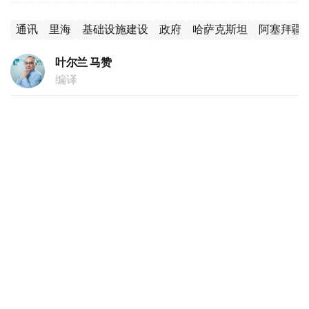
通讯
里海
基础设施建设
政府
哈萨克斯坦
阿塞拜疆
叶尔兰 马赞
编译
11:11, 04 8月 2026
成龙抵达巴库拍摄《飞鹰计划4：终极任务》
（哈萨克国际通讯社讯）国际知名演员成龙抵达阿塞拜疆首
都巴库，参与国际冒险电影《飞鹰计划4：终极任务》
（Armour of God: Ultimatum）部分场景拍摄。