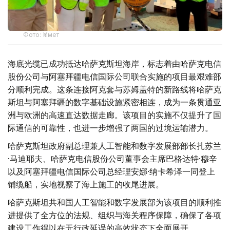
Фото: Үкімет
海底光缆已成功抵达哈萨克斯坦海岸，标志着由哈萨克电信
股份公司与阿塞拜疆电信国际公司联合实施的项目最艰难部
分顺利完成。这条连接阿克套与苏姆盖特的新路线将哈萨克
斯坦与阿塞拜疆的数字基础设施紧密相连，成为一条贯通亚
洲与欧洲的高速直达数据走廊。该项目的实施不仅提升了国
际通信的可靠性，也进一步增强了两国的过境运输潜力。
哈萨克斯坦政府副总理兼人工智能和数字发展部部长扎苏兰
·马迪耶夫、哈萨克电信股份公司董事会主席巴格达特·穆辛
以及阿塞拜疆电信国际公司总经理安娜·纳卡希泽一同登上
铺缆船，实地视察了海上施工的收尾进展。
哈萨克斯坦共和国人工智能和数字发展部为该项目的顺利推
进提供了全方位的法规、组织与海关程序保障，确保了各项
建设工作得以在无行政延误的高效状态下全面展开。