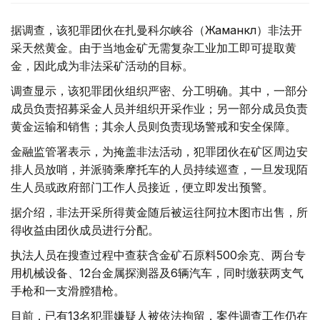
据调查，该犯罪团伙在扎曼科尔峡谷（Жаманкөл）非法开
采天然黄金。由于当地金矿无需复杂工业加工即可提取黄
金，因此成为非法采矿活动的目标。
调查显示，该犯罪团伙组织严密、分工明确。其中，一部分
成员负责招募采金人员并组织开采作业；另一部分成员负责
黄金运输和销售；其余人员则负责现场警戒和安全保障。
金融监管署表示，为掩盖非法活动，犯罪团伙在矿区周边安
排人员放哨，并派骑乘摩托车的人员持续巡查，一旦发现陌
生人员或政府部门工作人员接近，便立即发出预警。
据介绍，非法开采所得黄金随后被运往阿拉木图市出售，所
得收益由团伙成员进行分配。
执法人员在搜查过程中查获含金矿石原料500余克、两台专
用机械设备、12台金属探测器及6辆汽车，同时缴获两支气
手枪和一支滑膛猎枪。
目前，已有13名犯罪嫌疑人被依法拘留，案件调查工作仍在