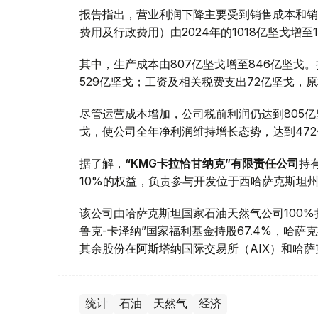
报告指出，营业利润下降主要受到销售成本和销
费用及行政费用）由2024年的1018亿坚戈增至1
其中，生产成本由807亿坚戈增至846亿坚戈
529亿坚戈；工资及相关税费支出72亿坚戈，
尽管运营成本增加，公司税前利润仍达到805亿
戈，使公司全年净利润维持增长态势，达到47
据了解，
“KMG卡拉恰甘纳克”有限责任公司
持
10%的权益，负责参与开发位于西哈萨克斯坦
该公司由哈萨克斯坦国家石油天然气公司100
鲁克-卡泽纳”国家福利基金持股67.4%，哈萨
其余股份在阿斯塔纳国际交易所（AIX）和哈萨
统计
石油
天然气
经济