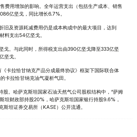
售费用增加的影响。全年运营支出（包括生产成本、销售
086亿坚戈，同比增长6.7%。
。折旧及资源耗减费用仍是成本构成中的最大项目，达到
原材料支出54亿坚戈。
坚戈。与此同时，所得税支出由390亿坚戈降至333亿坚
2亿坚戈。
有《卡拉恰甘纳克产品分成最终协议》框架下国际联合体
州的卡拉恰甘纳克油气凝析气田。
%持股。哈萨克斯坦国家石油天然气公司股权结构中，“萨姆
克斯坦财政部持股20%，哈萨克斯坦国家银行持股9.6%，
克斯坦证券交易所（KASE）公开流通。