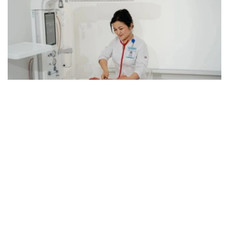
Фото: Kazinform
据介绍，目前哈萨克斯坦每年为约1400名新生儿实施手
术，全国各地区围产期中心均可提供相关专科医疗服务。
卫生部表示，在胎儿被诊断出患有先天性畸形后，孕妇将被
转诊至专业围产期中心，制定妊娠管理方案、分娩时间及方
式，并提前组建医疗团队，为新生儿出生后立即实施救治做
好准备。