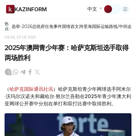
中文
KAZINFORM
热
选举-2026
总统府
任免
事件
国情咨文
跨里海国际运输路线/中间走
点:
09:36, 20 1月 2025
2025年澳网青少年赛：哈萨克斯坦选手取得
两场胜利
（
哈萨克国际通讯社讯
）哈萨克斯坦青少年网球选手阿米尔
·沃玛尔汉诺夫和藏哈尔·努尔兰吾勒在2025年青少年澳大利
亚网球公开赛中分别在单打和双打比赛中取得胜利。