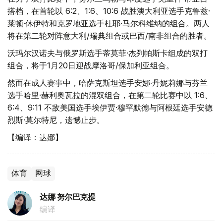
搭档，在首轮以 6:2、1:6、10:6 战胜澳大利亚选手克鲁兹·
莱顿·休伊特和克罗地亚选手杜耶·马尔科维纳的组合。两人
将在第二轮对阵意大利/瑞典组合或巴西/南非组合的胜者。
沃玛尔汉诺夫与俄罗斯选手蒂莫菲·杰列帕斯卡组成的双打
组合，将于1月20日迎战摩洛哥/保加利亚组合。
然而在成人赛事中，哈萨克斯坦选手安娜∙丹妮莉娜与芬兰
选手哈里·赫利奥瓦拉的混双组合，在第二轮比赛中以 1:6、
6:4、9:11 不敌美国选手埃伊贾·穆罕默德与阿根廷选手安德
烈斯·莫尔特尼，遗憾止步。
【编译：达娜】
体育
网球
达娜 努尔巴克提
编译