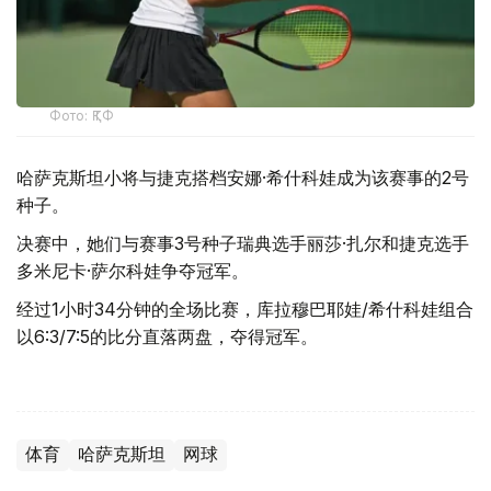
Фото: ҚТФ
哈萨克斯坦小将与捷克搭档安娜·希什科娃成为该赛事的2号
种子。
决赛中，她们与赛事3号种子瑞典选手丽莎·扎尔和捷克选手
多米尼卡·萨尔科娃争夺冠军。
经过1小时34分钟的全场比赛，库拉穆巴耶娃/希什科娃组合
以6:3/7:5的比分直落两盘，夺得冠军。
体育
哈萨克斯坦
网球