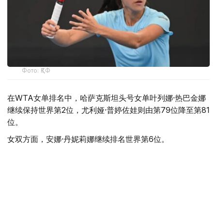
Фото: ҚТФ
在WTA女单排名中，哈萨克斯坦头号女单叶列娜·热巴金娜
继续保持世界第2位，尤利娅·普婷佐娃则由第79位降至第81
位。
女双方面，安娜·丹妮莉娜继续排名世界第6位。
上周闯入德国汉堡WTA 250赛事女双半决赛的哈萨克斯坦
选手吉别克·库拉穆巴耶娃排名大幅提升，从第136位升至第
115位，进一步接近世界前100。
此前一周，库拉穆巴耶娃在罗马尼亚雅西举行的WTA 250
赛事中闯入女双决赛，排名已从第174位升至第136位。