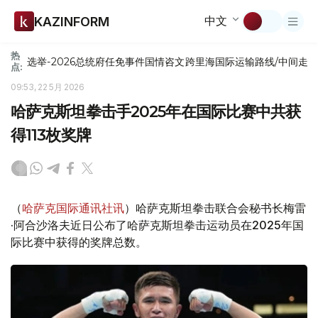
中文
KAZINFORM
热
选举-2026
总统府
任免
事件
国情咨文
跨里海国际运输路线/中间走
点:
09:53, 22 5月 2026
哈萨克斯坦拳击手2025年在国际比赛中共获
得113枚奖牌
（
哈萨克国际通讯社讯
）哈萨克斯坦拳击联合会秘书长梅雷
·阿合沙洛夫近日公布了哈萨克斯坦拳击运动员在2025年国
际比赛中获得的奖牌总数。