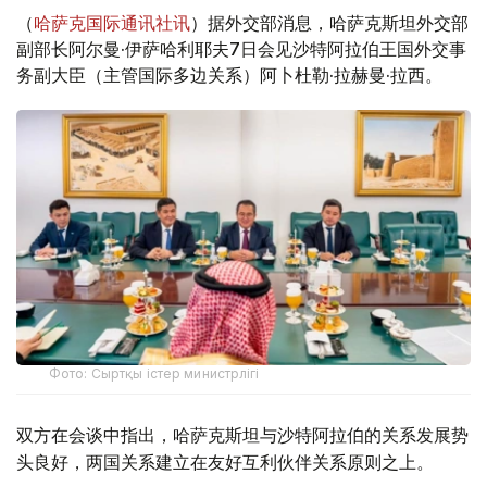
（
哈萨克国际通讯社讯
）据外交部消息，哈萨克斯坦外交部
副部长阿尔曼·伊萨哈利耶夫7日会见沙特阿拉伯王国外交事
务副大臣（主管国际多边关系）阿卜杜勒·拉赫曼·拉西。
Фото: Сыртқы істер министрлігі
双方在会谈中指出，哈萨克斯坦与沙特阿拉伯的关系发展势
头良好，两国关系建立在友好互利伙伴关系原则之上。