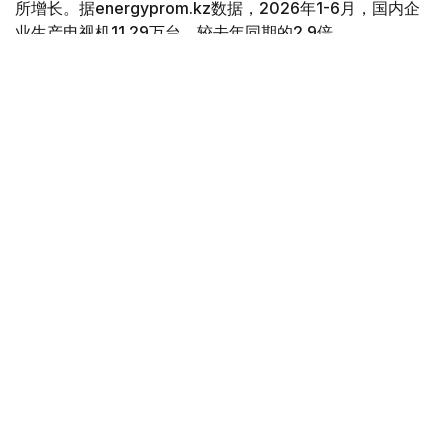
所增长。据energyprom.kz数据，2026年1-6月，国内企
业生产电视机11.29万台，较去年同期的2.9倍。
Фото: Мақсат Шағырбаев / Kazinform
数据显示，这是自2015年以来上半年最高的产量数据。然
而，目前的产量仍远低于十年前的历史最高水平。例如，
2013年哈萨克斯坦的电视机产量约为58万台。