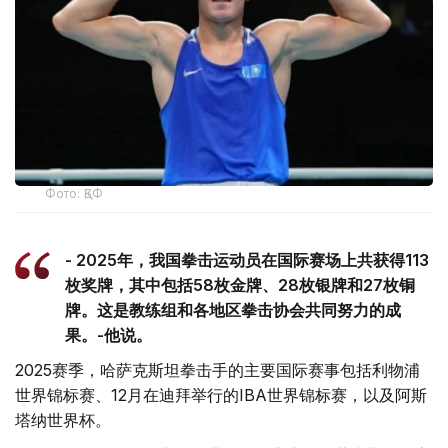
Фото: ҚБФ
- 2025年，我国拳击运动员在国际赛场上共获得113
枚奖牌，其中包括58枚金牌、28枚银牌和27枚铜
牌。这是教练组和各地区拳击协会共同努力的成
果。-他说。
2025赛季，哈萨克斯坦拳击手的主要国际赛事包括利物浦
世界锦标赛、12月在迪拜举行的IBA世界锦标赛，以及阿斯
塔纳世界杯。