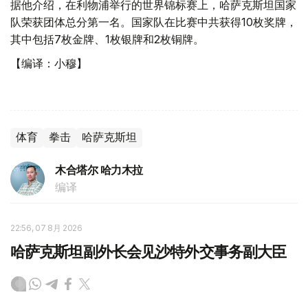
据他介绍，在利物浦举行的世界锦标赛上，哈萨克斯坦国家
队荣获团体总分第一名。国家队在比赛中共获得10枚奖牌，
其中包括7枚金牌、1枚银牌和2枚铜牌。
【编译：小穆】
体育
拳击
哈萨克斯坦
木合塔尔 哈力木拉
编译
22:56, 07 8月 2026
哈萨克斯坦副外长会见沙特外交事务副大臣