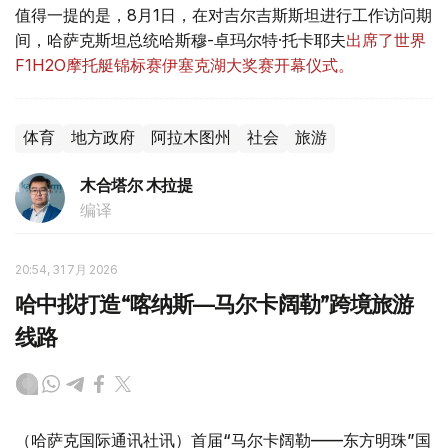
值得一提的是，8月1日，在对吉尔吉斯斯坦进行工作访问期
间，哈萨克斯坦总统哈斯穆-卓玛尔特·托卡耶夫
出席了世界
F1H2O摩托艇锦标赛伊塞克湖大奖赛开幕仪式。
体育
地方政府
阿拉木图州
社会
旅游
木合塔尔 木拉提
编译
20:54, 31 7月 2026
哈中拟打造“喀纳斯—马尔卡阔勒”跨境旅游
线路
（哈萨克国际通讯社讯）首届“马尔卡阔勒——东方明珠”国