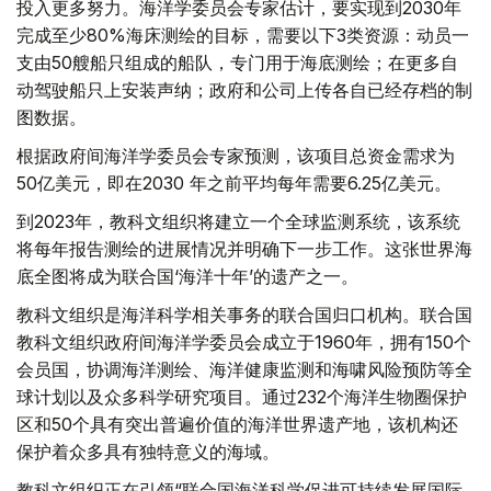
投入更多努力。海洋学委员会专家估计，要实现到2030年
完成至少80%海床测绘的目标，需要以下3类资源：动员一
支由50艘船只组成的船队，专门用于海底测绘；在更多自
动驾驶船只上安装声纳；政府和公司上传各自已经存档的制
图数据。
根据政府间海洋学委员会专家预测，该项目总资金需求为
50亿美元，即在2030 年之前平均每年需要6.25亿美元。
到2023年，教科文组织将建立一个全球监测系统，该系统
将每年报告测绘的进展情况并明确下一步工作。这张世界海
底全图将成为联合国‘海洋十年’的遗产之一。
教科文组织是海洋科学相关事务的联合国归口机构。联合国
教科文组织政府间海洋学委员会成立于1960年，拥有150个
会员国，协调海洋测绘、海洋健康监测和海啸风险预防等全
球计划以及众多科学研究项目。通过232个海洋生物圈保护
区和50个具有突出普遍价值的海洋世界遗产地，该机构还
保护着众多具有独特意义的海域。
教科文组织正在引领“联合国海洋科学促进可持续发展国际