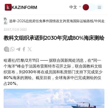
中文
KAZINFORM
热
选举-2026
总统府
任免
事件
国情咨文
跨里海国际运输路线/中间走
点:
22:57, 11 2月 2022
教科文组织承诺到2030年完成80%海床测绘
哈通社/巴黎/2月11日 —— 据联合国新闻处消息，在“同一
个海洋”峰会于法国布雷斯特市召开之际，联合国教科文组
织宣布，到2030年将在成员国和私营部门支持下完成至少
80%海床的测绘。截至目前，全球海床中已完成测绘的仅
占20%。