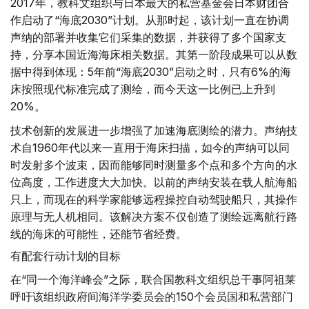
2017年，教科文组织与日本最大的私营基金会日本财团合
作启动了“海底2030”计划。从那时起，该计划一直在协调
声纳的部署并收集它们采集的数据，并获得了多个国家支
持，分享本国近海海床相关数据。其第一阶段成果可以从数
据中得到体现：5年前“海底2030”启动之时，只有6%的海
床按照现代标准完成了测绘，而今天这一比例已上升到
20%。
技术创新的发展进一步增强了加速海底测绘的潜力。声纳技
术自1960年代以来一直用于海床扫描，如今的声纳可以同
时发射多个波束，因而能够同时测量多个点和多个方向的水
位高度，工作进度大大加快。以前的声纳安装在载人航海船
只上，而现在的科学家能够远程操控自动驾驶船只，其操作
原理与无人机相同。该解决方案不仅创造了测绘远离航行路
线的海床的可能性，还能节省经费。
有配套行动计划的目标
在“同一个海洋峰会”之际，联合国教科文组织总干事阿祖莱
呼吁该组织政府间海洋学委员会的150个会员国和私营部门