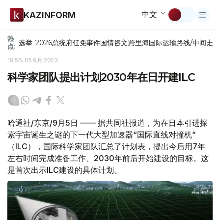
中文
KAZINFORM
热
选举-2026
总统府
任免
事件
国情咨文
跨里海国际运输路线/中间走
点:
19:56, 05 9月 2023
科学家团队提出计划2030年在日开建ILC
哈通社/东京/9月5日 —— 据共同社报道，为在日本引进探
索宇宙诞生之谜的下一代大型加速器“国际直线对撞机”
（ILC），国际科学家团队汇总了计划表，提出今后用7年
左右时间完成准备工作、2030年前后开始建设的目标。这
是首次出示ILC建设的具体计划。