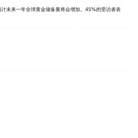
预计未来一年全球黄金储备量将会增加。45%的受访者表
每克报61889坚戈