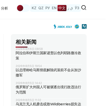
KZ
QZ
РУ
EN
中文
ق ز
ЎЗ
分析
相关新闻
2026年8月6日 08:58
阿拉伯和伊斯兰国家谴责以色列耶路撒冷政
策
2026年8月5日 19:54
以总理称哈马斯彻底解除武装前不会从加沙
撤军
2026年8月5日 14:42
俄罗斯扩大外国人可被驱逐出境行政违法行
为范围
2026年8月5日 11:32
乌克兰无人机袭击或致Wildberries损失达