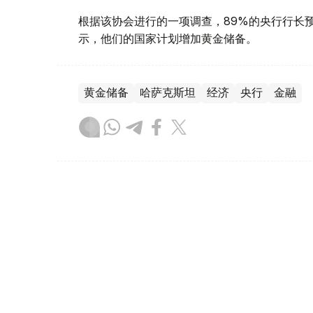
根据该协会进行的一项调查，89%的央行行长
示，他们的国家计划增加黄金储备。
黄金储备
哈萨克斯坦
经济
央行
金融
木合塔尔 哈力木拉
编译
12:31, 30 7月 2026
黄金价格一周小幅回落 国内金价