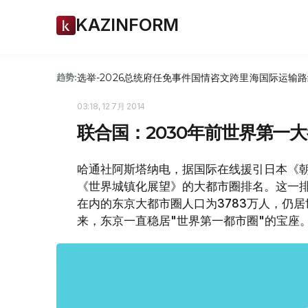
KAZINFORM
选举-2026
总统府
任免
事件
国情咨文
跨里海国际运输路
趋势:
03:18, 12 7月 2014
联合国：2030年前世界第一
哈通社阿斯塔纳电，据国际在线援引日本《朝
《世界城镇化展望》的大都市圈排名。这一排
在内的东京大都市圈人口为3783万人，仍居
来，东京一直稳居"世界第一都市圈"的宝座