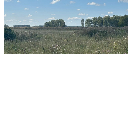
Фото: Ақерке Дәуренбекқызы/Kazinform
- 我们此前还曾在缅甸、老挝、越南等东南亚国家，
以及乌兹别克斯坦和吉尔吉斯斯坦等中亚国家采集蔬
菜作物遗传资源。此前项目积累的知识和经验，有助
于我们更加有效地在哈萨克斯坦开展研究。 - 她说。
科研人员表示，该项目并不追求短期经济效益，但从长期来
看，相关研究有望为培育抗病虫害、适应气候变化的农作物