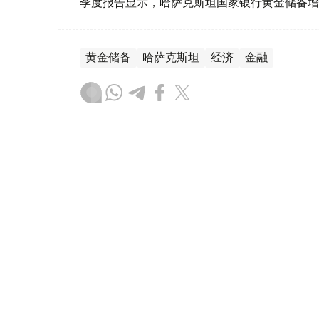
季度报告显示，哈萨克斯坦国家银行黄金储备增
黄金储备
哈萨克斯坦
经济
金融
木合塔尔 哈力木拉
编译
08:31, 31 7月 2026
哈萨克斯坦是全球五大黄金购
（哈萨克国际通讯社讯）根据世界黄金协会（Worl