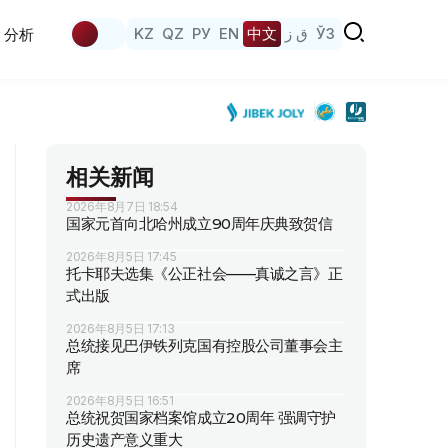
KZ
QZ
РУ
EN
中文
ق ز
ЎЗ
分析
相关新闻
2026年8月7日 18:54
国家元首向北哈州成立90周年庆典致贺信
2026年8月5日 17:45
托卡耶夫选集《公正社会——真诚之言》正
式出版
2026年8月5日 17:13
总统接见巴伊铁列克国有控股公司董事会主
席
2026年8月5日 16:51
总统祝贺国家档案馆成立20周年 强调守护
历史遗产意义重大