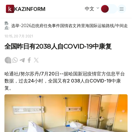
中文
KAZINFORM
热
选举-2026
总统府
任免
事件
国情咨文
跨里海国际运输路线/中间走
点:
10:15, 20 7月 2021
全国昨日有2038人自COVID-19中康复
哈通社/努尔苏丹/7月20日--据哈国新冠疫情官方信息平台
数据，过去24小时，全国又有2 038人自COVID-19中康
复。