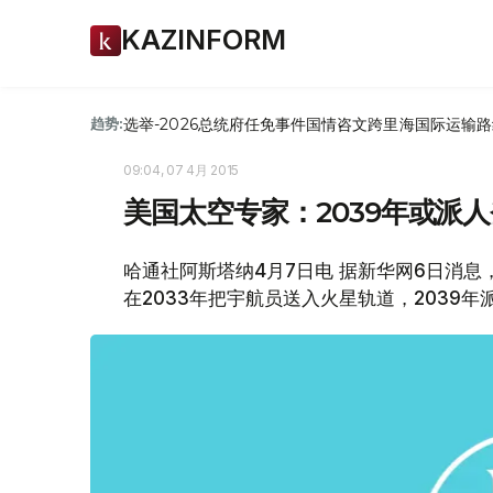
KAZINFORM
选举-2026
总统府
任免
事件
国情咨文
跨里海国际运输路
趋势:
09:04, 07 4月 2015
美国太空专家：2039年或派
哈通社阿斯塔纳4月7日电 据新华网6日消
在2033年把宇航员送入火星轨道，2039