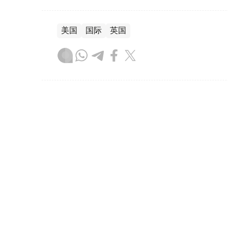
美国
国际
英国
木合塔尔 哈力木拉
编译
19:47, 06 8月 2026
亚美尼亚宪法法院将审议有关T
（
哈萨克国际通讯社讯
）据亚美尼亚《真理报
普国际和平与繁荣路线（TRIPP）”框架协